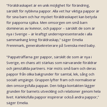
”Föräldraskapet är en unik möjlighet för förändring,
särskilt för nyblivna pappor. Alla vet hur viktiga pappor är
för sina barn och hur mycket föräldraskapet kan betyda
för papporna själva. Men omsorgen om små barn
domineras av kvinnor, och pappor – särskilt de som är
nya i Sverige – är kraftigt underrepresenterade i alla
sammanhang kring föräldraskap,” säger Emelia
Frennmark, generalsekreterare på Svenska med baby.
”Pappaträffarna ger pappor, särskilt de som är nya i
Sverige, en chans att stärkas som närvarande föräldrar
och jämställda partners. Här möts små barn och deras
pappor från olika bakgrunder för samtal, lek, sång och
socialt umgänge. Gruppen lyfter fram och normaliserar
den omsorgsfulla pappan. Den tidiga kontakten lägger
grunden för barnets utveckling och relationer genom hela
livet. Kärleksfulla pappor inspirerar också andra pappor,”
säger Emelia.