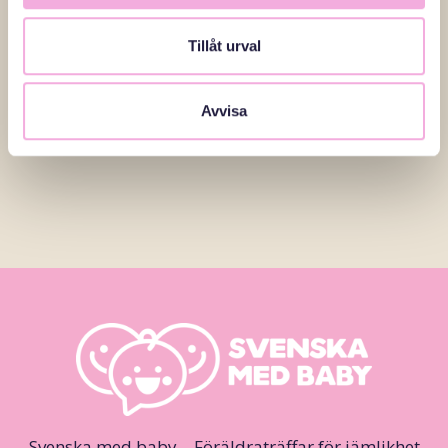
framtid och för jämställdhet i samhället.
Tillåt urval
Läs fler reportage
Avvisa
Svenska med baby – Föräldraträffar för jämlikhet