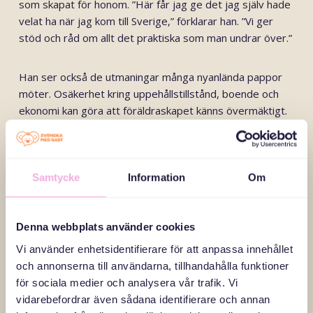
som skapat för honom. ”Här får jag ge det jag själv hade
velat ha när jag kom till Sverige,” förklarar han. ”Vi ger
stöd och råd om allt det praktiska som man undrar över.”
Han ser också de utmaningar många nyanlända pappor
möter. Osäkerhet kring uppehållstillstånd, boende och
ekonomi kan göra att föräldraskapet känns övermäktigt.
Genom träffarna får papporna verktyg för att hantera
vardagen och skapa starkare relationer till sina barn.
Samtycke
Information
Om
James, pappaambassadör hos Svenska med baby, är
född i Sydsudan men tillbringade stora delar av sitt liv i
flyktingläger i Uganda. Hans egna erfarenheter av en
Denna webbplats använder cookies
frånvarande far har präglat honom djupt. ”Det är viktigt
Vi använder enhetsidentifierare för att anpassa innehållet
att vi jobbar tillsammans för att bygga en familj där alla
och annonserna till användarna, tillhandahålla funktioner
kan växa och där det finns kärlek. Mamma och pappa är
för sociala medier och analysera vår trafik. Vi
båda ansvariga för barnens liv,” säger han. För James
vidarebefordrar även sådana identifierare och annan
handlar föräldraskap om att vara en närvarande och aktiv