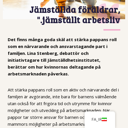
Jämställda föräldrar,
jämställt arbetsliv."
Det finns många goda skäl att stärka pappans roll
som en närvarande och ansvarstagande part i
familjen. Lina Stenberg, debattör och
initiativtagare till Jämställdhetsinstitutet,
berättar om hur kvinnornas deltagande på
arbetsmarknaden påverkas.
Att stärka pappans roll som en aktiv och närvarande del i
familjen är avgörande, inte bara för barnens välmående
utan också för att frigöra tid och utrymme för kvinnor
möjligheter och utveckling på arbetsmarknaden. När
pappor tar större ansvar för barnen och hemmet ökar
FA_IR
mammors möjligheter på arbetsmarknaden, vilket i sin