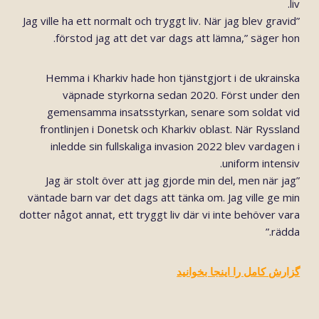
liv.
”Jag ville ha ett normalt och tryggt liv. När jag blev gravid
förstod jag att det var dags att lämna,” säger hon.
Hemma i Kharkiv hade hon tjänstgjort i de ukrainska
väpnade styrkorna sedan 2020. Först under den
gemensamma insatsstyrkan, senare som soldat vid
frontlinjen i Donetsk och Kharkiv oblast. När Ryssland
inledde sin fullskaliga invasion 2022 blev vardagen i
uniform intensiv.
”Jag är stolt över att jag gjorde min del, men när jag
väntade barn var det dags att tänka om. Jag ville ge min
dotter något annat, ett tryggt liv där vi inte behöver vara
rädda.”
گزارش کامل را اینجا بخوانید