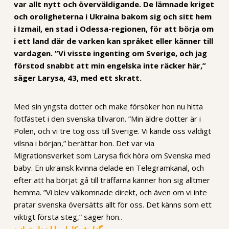
var allt nytt och överväldigande. De lämnade kriget
och oroligheterna i Ukraina bakom sig och sitt hem
i Izmail, en stad i Odessa-regionen, för att börja om
i ett land där de varken kan språket eller känner till
vardagen. ”Vi visste ingenting om Sverige, och jag
förstod snabbt att min engelska inte räcker här,”
säger Larysa, 43, med ett skratt.
Med sin yngsta dotter och make försöker hon nu hitta
fotfästet i den svenska tillvaron. ”Min äldre dotter är i
Polen, och vi tre tog oss till Sverige. Vi kände oss väldigt
vilsna i början,” berättar hon. Det var via
Migrationsverket som Larysa fick höra om Svenska med
baby. En ukrainsk kvinna delade en Telegramkanal, och
efter att ha börjat gå till träffarna känner hon sig alltmer
hemma. ”Vi blev välkomnade direkt, och även om vi inte
pratar svenska översätts allt för oss. Det känns som ett
viktigt första steg,” säger hon.
.