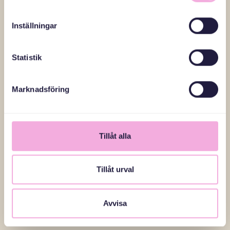
fylld av mångfald, språkvariation och kulturella
utmaningar.
Inställningar
– I en av mina sista klasser talade barnen elva olika språk.
Bara ett barn hade en svensk förälder. På föräldramöten
Statistik
hade vi ofta flera tolkar, det var en självklarhet, berättar
hon.
Marknadsföring
Efter många år i Kista flyttade hon sitt arbetsliv till
Södermalm. En förändring som var påtaglig.
Tillåt alla
– På Mariatorget är det ofta homogent – etablerade
svenskar, hög inkomstnivå, inga tolkar. Jag blev till och med
varnad för att jobba där, folk sa att föräldrarna var
Tillåt urval
krävande. Men det var inte min upplevelse. Det var bara
en annan verklighet.
Avvisa
گزارش کامل را اینجا بخوانید