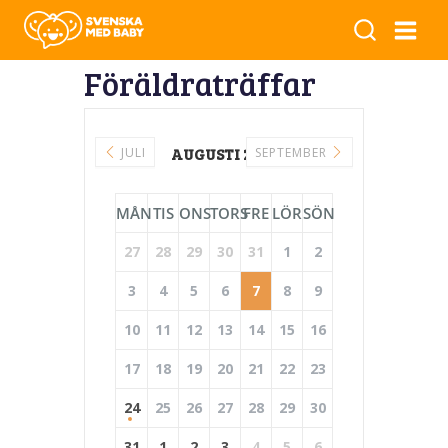
Föräldraträffar
JULI
AUGUSTI 2026
SEPTEMBER
MÅN
TIS
ONS
TORS
FRE
LÖR
SÖN
27
28
29
30
31
1
2
3
4
5
6
7
8
9
10
11
12
13
14
15
16
17
18
19
20
21
22
23
24
25
26
27
28
29
30
31
1
2
3
4
5
6