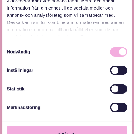
vidarebefordrar även sådana identifierare och annan
information från din enhet till de sociala medier och
Svenska med baby – Föräldraträffar för jämlikhet
annons- och analysföretag som vi samarbetar med.
och inkludering.
Dessa kan i sin tur kombinera informationen med annan
information som du har tillhandahållit eller som de har
samlat in när du har använt deras tjänster.
Samtyckesval
Nödvändig
Inställningar
Statistik
Marknadsföring