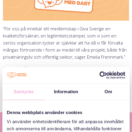
”För oss på innebär ett medlemskap i Giva Sverige en
kvalitetsförsäkran, en legitimitetsstämpel, som vi som en
seriös organisation tycker är självklar att ha då vi får förvalta
mångas förtroende i form av medel till våra projekt, både från
privatnäringsliv och offentlig sektor, säger Emelia Frennmark.”
Läs mer HÄR:
https://www.givasverige.se/nyhet/nya-
medlemmar-bidrar-till-ett-civilsamhalle-for-alla-aldrar/
Dela nyhet:
Samtycke
Information
Om
Denna webbplats använder cookies
Vi använder enhetsidentifierare för att anpassa innehållet
och annonserna till användarna, tillhandahålla funktioner