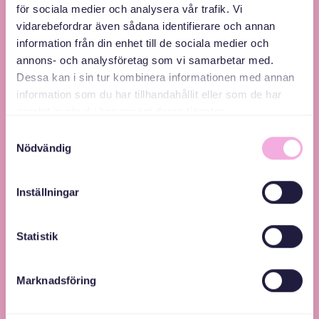
för sociala medier och analysera vår trafik. Vi
vidarebefordrar även sådana identifierare och annan
information från din enhet till de sociala medier och
annons- och analysföretag som vi samarbetar med.
Svenska med baby – Föräldraträffar för jämlikhet
Dessa kan i sin tur kombinera informationen med annan
information som du har tillhandahållit eller som de har
och inkludering.
samlat in när du har använt deras tjänster.
Samtyckesval
Nödvändig
Inställningar
Statistik
Marknadsföring