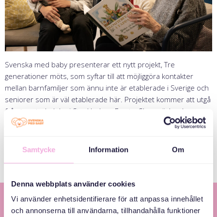
Svenska med baby presenterar ett nytt projekt, Tre
generationer möts, som syftar till att möjliggöra kontakter
mellan barnfamiljer som ännu inte är etablerade i Sverige och
seniorer som är väl etablerade här. Projektet kommer att utgå
från tre stadsdelar i Stockholm – Farsta, Skarpnäck och
Järva.
Ta reda på mer om projektet och dess syfte.
Dela nyhet:
Samtycke
Information
Om
Denna webbplats använder cookies
Vi använder enhetsidentifierare för att anpassa innehållet
och annonserna till användarna, tillhandahålla funktioner