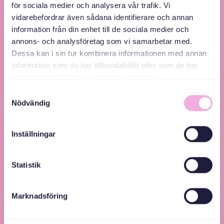
för sociala medier och analysera vår trafik. Vi
vidarebefordrar även sådana identifierare och annan
information från din enhet till de sociala medier och
annons- och analysföretag som vi samarbetar med.
Svenska med baby – Föräldraträffar för jämlikhet
Dessa kan i sin tur kombinera informationen med annan
information som du har tillhandahållit eller som de har
och inkludering.
samlat in när du har använt deras tjänster.
Samtyckesval
Nödvändig
Inställningar
Statistik
Marknadsföring