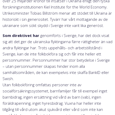
över 25 miljarder kronor till insatser i Ukraina enligt den tyska
forskningsinstitutionen Kiel Institute for the World Economy.
Utrikesminister Tobias Billström menar att stödet till Ukraina är
historiskt i sin generositet. Tyvärr har vårt mottagande av de
ukrainare som sökt skydd i Sverige inte varit lika generöst.
Som direktivet har
genomförts i Sverige, har det dock visat
sig att det ger de ukrainska flyktingarna färre rättigheter än vad
andra flyktingar har. Trots uppehålls- och arbetstillstånd i
Sverige, kan de inte folkbokföra sig och får inte heller ett
personnummer. Personnummer har stor betydelse i Sverige
– utan personnummer skapas hinder inom alla
samhällsområden, de kan exempelvis inte skaffa BankID eller
Swish.
Utan folkbokföring omfattas personer inte av
socialförsäkringssystemet, barnfamiljer får till exempel inget
barnbidrag, ingen ersättning vid vård av barn (vab), ingen
föräldrapenning, inget hyresbidrag. Vuxna har heller inte
tillgång till vård utom akut sjukvård eller vård som inte kan