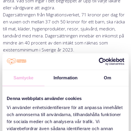
anstå. Vad som ingår i det begreppet är upp till varje läkare
eller vårdgivare att avgöra.
Dagersättningen från Migrationsverket, 71 kronor per dag för
en vuxen och mellan 37 och 50 kronor för ett barn, ska räcka
till mat, kläder, hygienprodukter, resor, sjukvård, medicin,
tandvård med mera. Dagersättningen innebär en inkomst på
mindre än 40 procent av den intäkt som räknas som
existensminimum i Sverige år 2023.
En ensamstående
kvinna som flytt från Ukraina med sina
barn berättar för oss att hon väntar på förskoleplats till sitt
yngsta barn. Under tiden hon är hemma med sitt barn har
Samtycke
Information
Om
hon inte rätt till föräldrapenning. Kvinnan bor tillsammans med
sina tre barn i ett boende som hon tilldelats av
Migrationsverket. Lägenheten har ett sovrum och
Denna webbplats använder cookies
trångboddheten är oerhört svår, inte minst för de äldre
Vi använder enhetsidentifierare för att anpassa innehållet
barnen, varav den ena studerar på gymnasiet. Den som har
och annonserna till användarna, tillhandahålla funktioner
möjlighet kommer att försöka hitta andra inkomstkällor i stället
för sociala medier och analysera vår trafik. Vi
för dagersättningen, men den som lyckas hitta ett jobb står
vidarebefordrar även sådana identifierare och annan