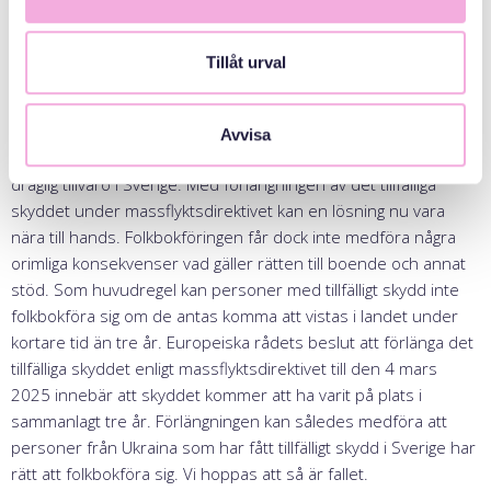
kriget fortsätter länge, att naturligtvis titta på det här”. Det var
tio månader sedan.
Tillåt urval
Folkbokföring i Sverige
skulle inte lösa alla de svårigheter
som flyktingar från Ukraina kämpar med, men det skulle
underlätta livet, inte minst för många barnfamiljer. Trots att de
Avvisa
erhållit skydd undan kriget saknar alltför många ännu en
dräglig tillvaro i Sverige. Med förlängningen av det tillfälliga
skyddet under massflyktsdirektivet kan en lösning nu vara
nära till hands. Folkbokföringen får dock inte medföra några
orimliga konsekvenser vad gäller rätten till boende och annat
stöd. Som huvudregel kan personer med tillfälligt skydd inte
folkbokföra sig om de antas komma att vistas i landet under
kortare tid än tre år. Europeiska rådets beslut att förlänga det
tillfälliga skyddet enligt massflyktsdirektivet till den 4 mars
2025 innebär att skyddet kommer att ha varit på plats i
sammanlagt tre år. Förlängningen kan således medföra att
personer från Ukraina som har fått tillfälligt skydd i Sverige har
rätt att folkbokföra sig. Vi hoppas att så är fallet.