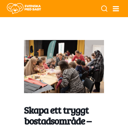
Skapa ett tryggt
bostadsområde –