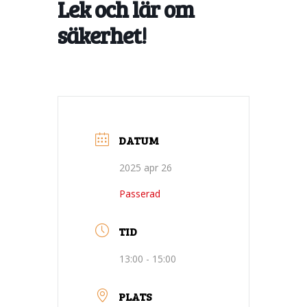
Lek och lär om
säkerhet!
DATUM
2025 apr 26
Passerad
TID
13:00 - 15:00
PLATS