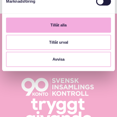
Marknadsföring
Tillåt alla
Tillåt urval
Avvisa
Svenska med baby – Föräldraträffar för jämlikhet
och inkludering.