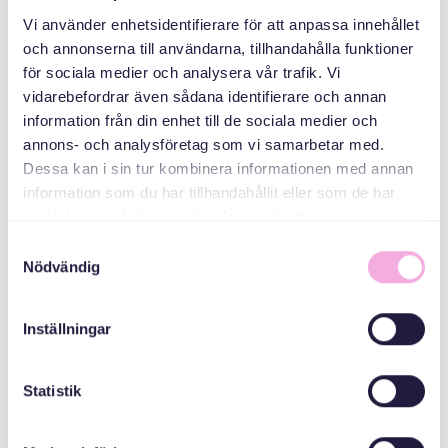
Vi använder enhetsidentifierare för att anpassa innehållet
Svenska med baby
och annonserna till användarna, tillhandahålla funktioner
för sociala medier och analysera vår trafik. Vi
E-post
bokningen@svenskamedbaby.se
vidarebefordrar även sådana identifierare och annan
information från din enhet till de sociala medier och
annons- och analysföretag som vi samarbetar med.
Dessa kan i sin tur kombinera informationen med annan
MEDARRANGÖRER
information som du har tillhandahållit eller som de har
samlat in när du har använt deras tjänster.
Stockholmshem
Samtyckesval
Nödvändig
Svenska Bostäder
Inställningar
Familjebostäder
Statistik