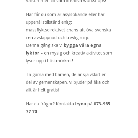
Välkommen till våra kreativa workshops!
Här får du som är asylsökande eller har
uppehållstillstånd enligt
massflyktsdirektivet chans att öva svenska
i en avslappnad och trevlig miljö.
Denna gång ska vi
bygga våra egna
lyktor
– en mysig och kreativ aktivitet som
lyser upp i höstmörkret!
Ta gärna med barnen, de är självklart en
del av gemenskapen. Vi bjuder på fika och
allt är helt gratis!
Har du frågor? Kontakta
Iryna
på
073-985
77 70