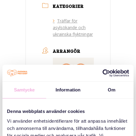
KATEGORIER
Träffar för
asylsökande och
ukrainska flyktningar
ARRANGÖR
Samtycke
Information
Om
Denna webbplats använder cookies
Svenska med baby
Vi använder enhetsidentifierare för att anpassa innehållet
E-post
och annonserna till användarna, tillhandahålla funktioner
bokningen@svenskamedbaby.se
för sociala medier och analysera vår trafik. Vi