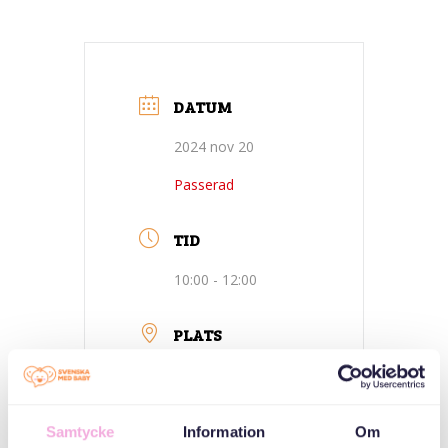
DATUM
2024 nov 20
Passerad
TID
10:00 - 12:00
PLATS
Jakobsberg-
Järfälla- Huset på
Samtycke
Information
Om
Höjden