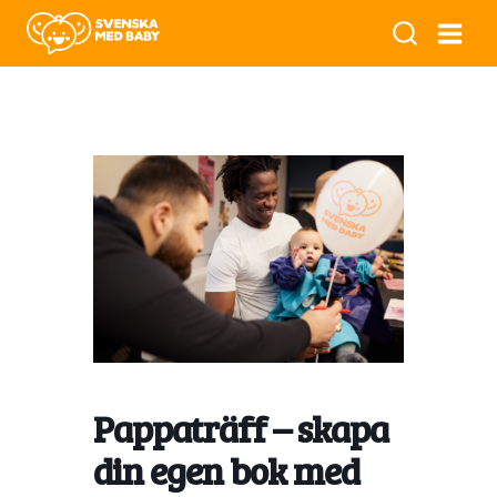
Pappaträff – skapa
din egen bok med