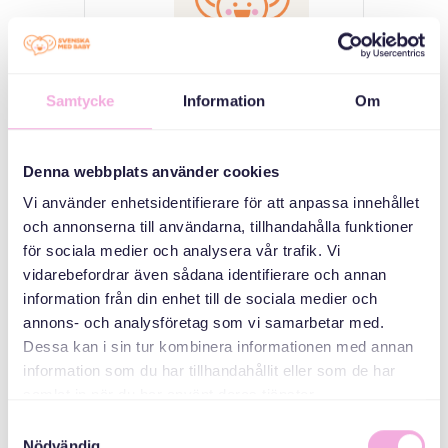
Samtycke
Information
Om
Svenska med baby
E-post
Denna webbplats använder cookies
bokningen@svenskamedbaby.se
Vi använder enhetsidentifierare för att anpassa innehållet
och annonserna till användarna, tillhandahålla funktioner
för sociala medier och analysera vår trafik. Vi
vidarebefordrar även sådana identifierare och annan
MEDARRANGÖRER
information från din enhet till de sociala medier och
annons- och analysföretag som vi samarbetar med.
Gålöstiftelsen
Dessa kan i sin tur kombinera informationen med annan
information som du har tillhandahållit eller som de har
samlat in när du har använt deras tjänster.
Samtyckesval
Nödvändig