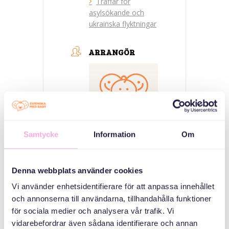
Träffar för
asylsökande och
ukrainska flyktningar
ARRANGÖR
Samtycke
Information
Om
Svenska med baby
Denna webbplats använder cookies
E-post
bokningen@svenskamedbaby.se
Vi använder enhetsidentifierare för att anpassa innehållet
och annonserna till användarna, tillhandahålla funktioner
för sociala medier och analysera vår trafik. Vi
vidarebefordrar även sådana identifierare och annan