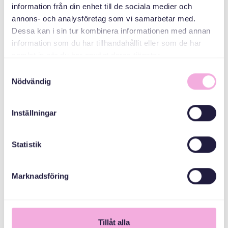
MEDARRANGÖRER
information från din enhet till de sociala medier och
annons- och analysföretag som vi samarbetar med.
Dessa kan i sin tur kombinera informationen med annan
Länsstyrelsen
information som du har tillhandahållit eller som de har
Stockholm
samlat in när du har använt deras tjänster.
Samtyckesval
Nödvändig
Inställningar
Statistik
Marknadsföring
1
Tillåt alla