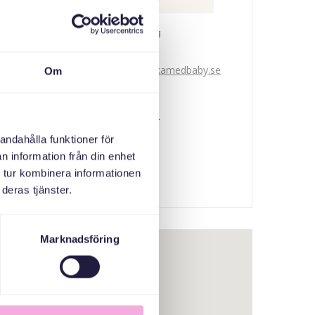
Svenska med baby
E-post
bokningen@svenskamedbaby.se
Om
MEDARRANGÖRER
andahålla funktioner för
Gålöstiftelsen
n information från din enhet
 tur kombinera informationen
deras tjänster.
Marknadsföring