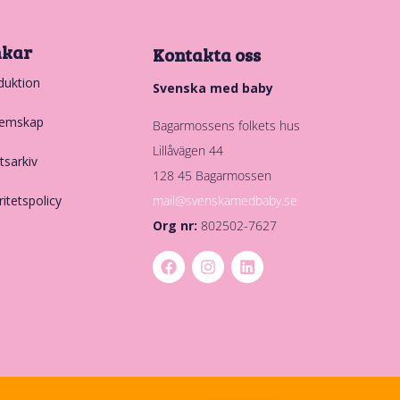
nkar
Kontakta oss
duktion
Svenska med baby
emskap
Bagarmossens folkets hus
Lillåvägen 44
tsarkiv
128 45 Bagarmossen
mail@svenskamedbaby.se
ritetspolicy
Org nr:
802502-7627