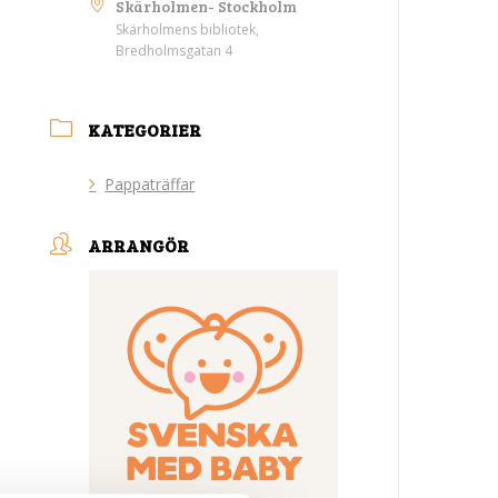
Skärholmen- Stockholm
Skärholmens bibliotek,
Bredholmsgatan 4
KATEGORIER
Pappaträffar
ARRANGÖR