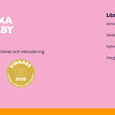
Lä
Intro
Medl
Nyhe
likhet och inkludering.
Integ