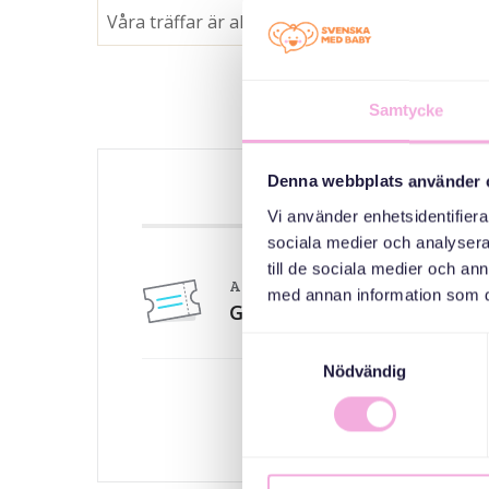
Våra träffar är alltid gratis. Välkomna!
Samtycke
Denna webbplats använder 
ANMÄLAN 
Vi använder enhetsidentifierar
sociala medier och analysera 
till de sociala medier och a
Anmälan till pappaträff
med annan information som du 
Gratis
Samtyckesval
Nödvändig