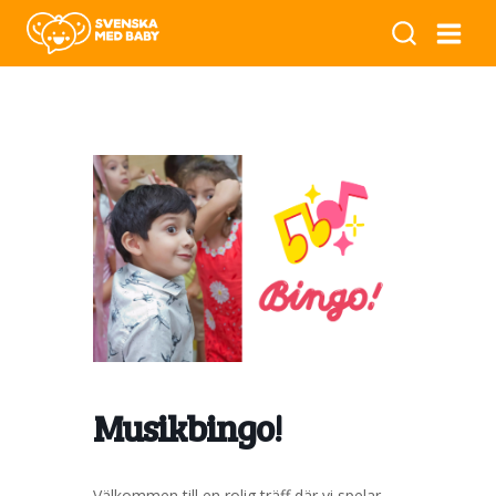
Musikbingo!
Välkommen till en rolig träff där vi spelar