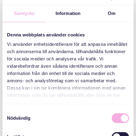
KATEGORIER
Samtycke
Information
Om
Träffar för
Denna webbplats använder cookies
asylsökande och
ukrainska flyktningar
Vi använder enhetsidentifierare för att anpassa innehållet
och annonserna till användarna, tillhandahålla funktioner
ARRANGÖR
för sociala medier och analysera vår trafik. Vi
vidarebefordrar även sådana identifierare och annan
information från din enhet till de sociala medier och
annons- och analysföretag som vi samarbetar med.
Dessa kan i sin tur kombinera informationen med annan
information som du har tillhandahållit eller som de har
samlat in när du har använt deras tjänster.
Samtyckesval
Nödvändig
Svenska med baby
E-post