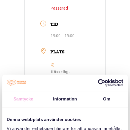
Passerad
TID
13:00 - 15:00
PLATS
Hässelby-
Vällingby-
Stockholm-
Parkleken Guldet
Gulddragargränd
9-13
Samtycke
Information
Om
KATEGORIER
Denna webbplats använder cookies
Vi använder enhetsidentifierare för att anpassa innehållet