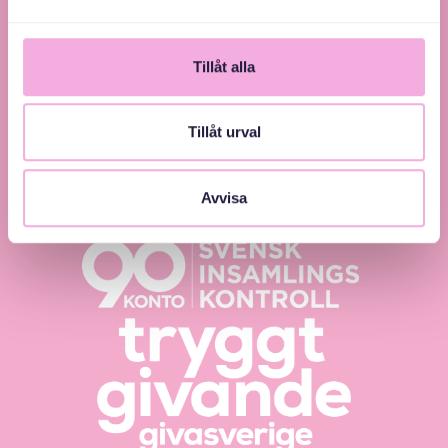
Tillåt alla
Tillåt urval
Svenska med baby – Föräldraträffar för jämlikhet
och inkludering.
Avvisa