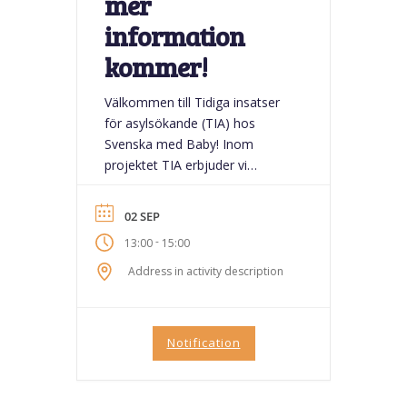
mer
information
kommer!
Välkommen till Tidiga insatser
för asylsökande (TIA) hos
Svenska med Baby! Inom
projektet TIA erbjuder vi
gruppträffar för vuxna
asylsökande och personer från
02 SEP
Ukraina som omfattas av
-
13:00
15:00
massflyktsdirektivet. Fokus
ligger på språk, delaktighet,
Address in activity description
hälsa och gemenskap. Ta gärna
med barnen, de är självklart en
del av gemenskapen! Träffarna
Notification
är ett tryggt rum där vi arbetar...