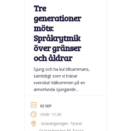
Tre
generationer
möts:
Språkrytmik
över gränser
och åldrar
Sjung och ha kul tillsammans,
samtidigt som vi tränar
svenska! Välkommen på en
annorlunda sjungande
språklektion där vi, tillsammans
med Charlotte Wihk, kommer
02 SEP
sjunga och röra oss till musiken.
-
10:00
11:30
Charlotte har utvecklat
projektet Språkrytmik och har
Granängsringen - Tyresö
jobbat med barn och rytmik i
Granängsringen 60, Tyresö