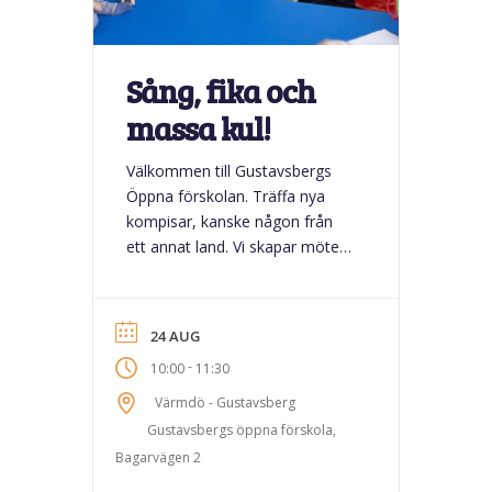
Sång, fika och
massa kul!
Välkommen till Gustavsbergs
Öppna förskolan. Träffa nya
kompisar, kanske någon från
ett annat land. Vi skapar möten
som är viktiga och roliga, både
för stora och små. Självklart
fikar vi också! Till denna träff
24 AUG
välkomnar vi föräldrar med barn
-
10:00
11:30
mellan 0-3 år.
Värmdö - Gustavsberg
Gustavsbergs öppna förskola,
Bagarvägen 2