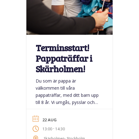
Terminsstart!
Pappaträffar i
Skärholmen!
Du som är pappa är
välkommen till våra
pappaträffar, med ditt barn upp
till 8 år. Vi umgås, pysslar och
leker med barnen i en trygg och
avslappnad miljö på
22 AUG
Skärholmens Bibliotek. Kanske
-
13:00
14:30
du hittar nya vänner bland de
andra deltagarna och passa på
Skärholmen- Stockholm