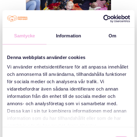
Samtycke
Information
Om
Sång, fika och
Denna webbplats använder cookies
massa kul!
Vi använder enhetsidentifierare för att anpassa innehållet
och annonserna till användarna, tillhandahålla funktioner
Välkommen till Gustavsbergs
Öppna förskolan. Träffa nya
för sociala medier och analysera vår trafik. Vi
kompisar, kanske någon från
vidarebefordrar även sådana identifierare och annan
ett annat land. Vi skapar möten
information från din enhet till de sociala medier och
som är viktiga och roliga, både
annons- och analysföretag som vi samarbetar med.
för stora och små. Självklart
Dessa kan i sin tur kombinera informationen med annan
fikar vi också! Till denna träff
information som du har tillhandahållit eller som de har
31 AUG
välkomnar vi föräldrar med barn
samlat in när du har använt deras tjänster.
-
10:00
11:30
mellan 0-3 år.
Samtyckesval