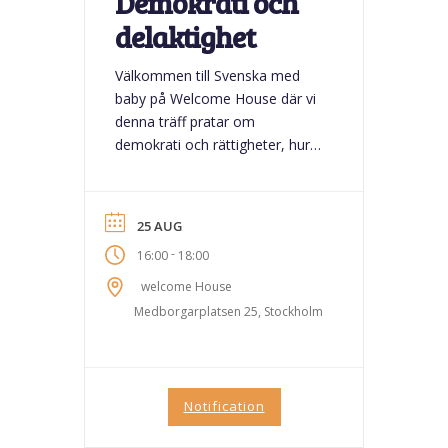
Demokrati och
delaktighet
Välkommen till Svenska med
baby på Welcome House där vi
denna träff pratar om
demokrati och rättigheter, hur
vi kan påverka i samhället och
självklart blir det också roligt
pyssel! Det blir en fin stund
25 AUG
tillsammans med nyfikenhet
-
16:00
18:00
och gemenskap! Som alltid är
våra träffar gratis! Till denna
welcome House
träff välkomnar vi familjer med
Medborgarplatsen 25, Stockholm
barn mellan...
Notification