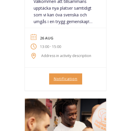
Välkommen att tillsammans
upptäcka nya platser samtidigt
som vi kan öva svenska och
umgås i en trygg gemenskap!
Följ med oss till Äventyrsgolf i
Sigtuna! Tillsammans spelar vi
26 AUG
minigolf, lär känna varandra och
-
13:00
15:00
upptäcker Sigtunas historia.
Träffen ger möjlighet att träna
Address in activity description
svenska, träffa nya människor
och vara aktiv i en trygg och
trevlig miljö.är får...
Notification