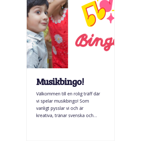
Musikbingo!
Välkommen till en rolig träff där
vi spelar musikbingo! Som
vanligt pysslar vi och är
kreativa, tränar svenska och
leker i en trygg och avslappnad
miljö. Vi välkomnar oavsett
språkkunskaper! Det blir en fin