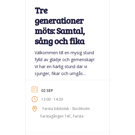
Tre
generationer
möts: Samtal,
sång och fika
Välkommen till en mysig stund
fylld av glädje och gemenskap!
Vi har en härlig stund där vi
sjunger, fikar och umgås
tillsammans. Kom och dela en
varm och lekfull stund över
02 SEP
generationsgränserna! Till
-
13:00
14:30
denna träff välkomnar vi
föräldrar med barn upp till 2 år
Farsta bibliotek - Stockholm
(även äldre syskon), samt
Farstagången 14C, Farsta
seniorer.