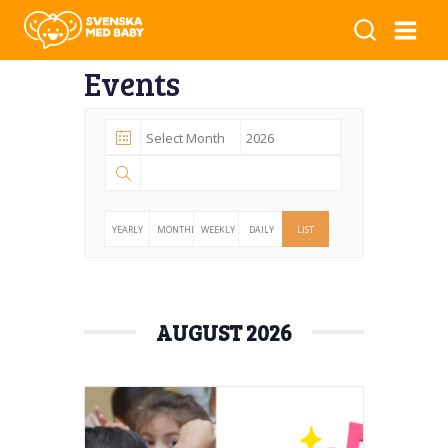
Events
YEARLY
MONTHLY
WEEKLY
DAILY
LIST
AUGUST 2026