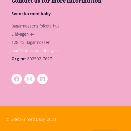
Contact us for more information
Svenska med baby
Bagarmossens folkets hus
Lillåvägen 44
128 45 Bagarmossen
mail@svenskamedbaby.se
Org nr:
802502-7627
© Svenska med Baby, 2024