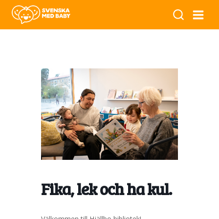
Fika, lek och ha kul.
Välkommen till Hjällbo bibliotek!