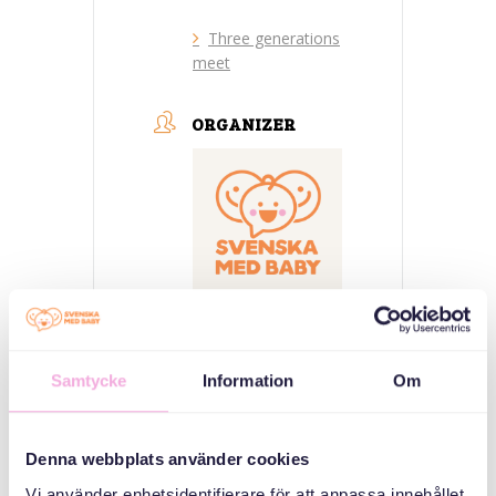
Three generations
meet
ORGANIZER
Svenska med baby
Samtycke
Information
Om
E-post
bokningen@svenskamedbaby.se
Denna webbplats använder cookies
CO-ORGANIZERS
Vi använder enhetsidentifierare för att anpassa innehållet