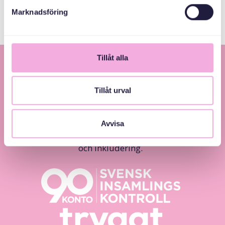
Marknadsföring
Tillåt alla
Tillåt urval
Avvisa
Svenska med baby – Föräldraträffar för jämlikhet
och inkludering.