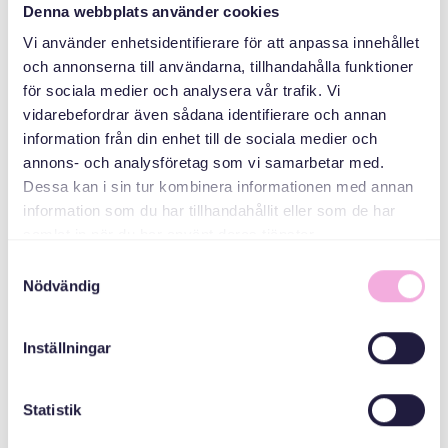
Denna webbplats använder cookies
CATEGORIES
Vi använder enhetsidentifierare för att anpassa innehållet
och annonserna till användarna, tillhandahålla funktioner
Parents' meetings
för sociala medier och analysera vår trafik. Vi
vidarebefordrar även sådana identifierare och annan
information från din enhet till de sociala medier och
ORGANIZER
annons- och analysföretag som vi samarbetar med.
Dessa kan i sin tur kombinera informationen med annan
information som du har tillhandahållit eller som de har
samlat in när du har använt deras tjänster.
Samtyckesval
Nödvändig
Inställningar
Svenska med baby
E-post
Statistik
bokningen@svenskamedbaby.se