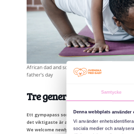
African dad and son exercise on floor at home, 
father’s day
Tre generationer möts: 
Samtycke
Denna webbplats använder 
Ett gympapass som är gjort för alla! vare sig man ä
Vi använder enhetsidentifierar
det viktigaste är att man har roligt medan man rör
sociala medier och analysera 
We welcome newly arrived families with children u