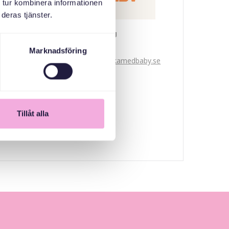
 tur kombinera informationen
deras tjänster.
Svenska med baby
E-post
Marknadsföring
bokningen@svenskamedbaby.se
CO-ORGANIZERS
Tillåt alla
Järfälla Kommun