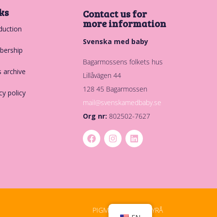
ks
Contact us for
more information
duction
Svenska med baby
ership
Bagarmossens folkets hus
 archive
Lillåvägen 44
128 45 Bagarmossen
cy policy
mail@svenskamedbaby.se
Org nr:
802502-7627
PIGMENT DIGITALBYRÅ