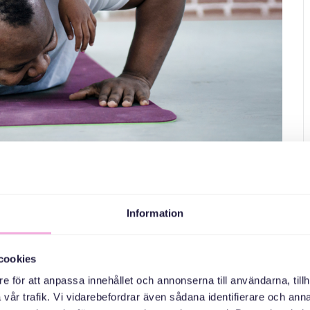
man pushup from the floor with the boy on his back,
Gympapass
Information
cookies
r lite stel eller om man är väldigt rörlig. Vi tycker att
e för att anpassa innehållet och annonserna till användarna, tillh
 sig! Efteråt har vi tid att prata och fika.
vår trafik. Vi vidarebefordrar även sådana identifierare och anna
p to 2 years old, as well as Swedish-speaking seniors.