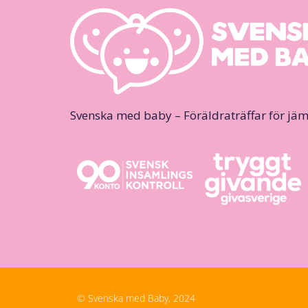
Svenska med baby – Föräldraträffar för jäm
© Svenska med Baby, 2024