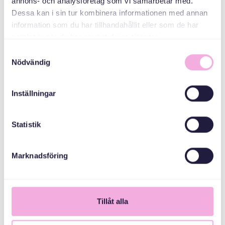
annons- och analysföretag som vi samarbetar med.
CATEGORIES
Dessa kan i sin tur kombinera informationen med annan
information som du har tillhandahållit eller som de har
samlat in när du har använt deras tjänster.
Mötesplats -
Welcome house
Samtyckesval
Nödvändig
ORGANIZER
Inställningar
Statistik
Marknadsföring
Svenska med baby
E-post
Tillåt alla
bokningen@svenskamedbaby.se