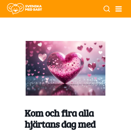
Kom och fira alla
hjärtans dag med