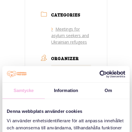
CATEGORIES
Meetings for
asylum seekers and
Ukrainian refugees
ORGANIZER
Samtycke
Information
Om
Denna webbplats använder cookies
Svenska med baby
Vi använder enhetsidentifierare för att anpassa innehållet
och annonserna till användarna, tillhandahålla funktioner
E-post