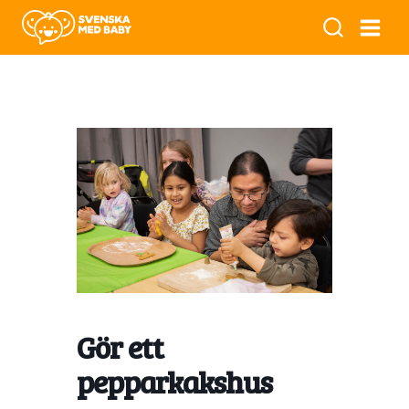
Gör ett
pepparkakshus