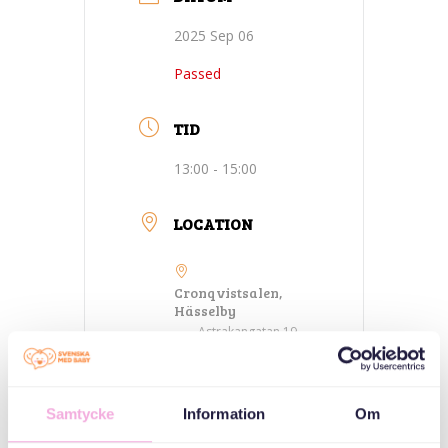
2025 Sep 06
Passed
TID
13:00 - 15:00
LOCATION
Cronqvistsalen,
Hässelby
Astrakangatan 19,
Hässelby
Samtycke
Information
Om
CATEGORIES