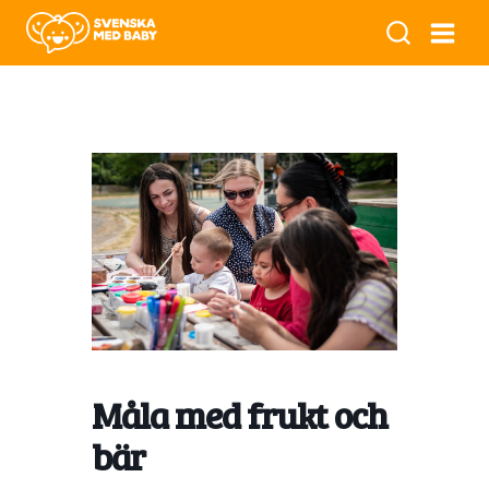
Måla med frukt och
bär