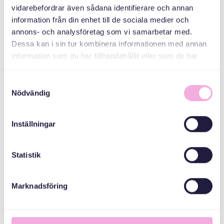
vidarebefordrar även sådana identifierare och annan
information från din enhet till de sociala medier och
General
annons- och analysföretag som vi samarbetar med.
Inheritance Fund
Dessa kan i sin tur kombinera informationen med annan
information som du har tillhandahållit eller som de har
samlat in när du har använt deras tjänster.
Stockholms Stad
Samtyckesval
Nödvändig
Inställningar
Statistik
Marknadsföring