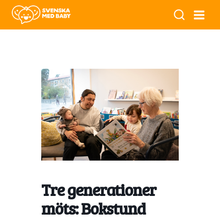
Tre generationer
möts: Bokstund