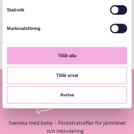
Kronprinsessan
Statistik
Margaretas
Minnesfond
Marknadsföring
Göteborgs stad
Tillåt alla
Tillåt urval
Avvisa
Svenska med baby – Föräldraträffar för jämlikhet
och inkludering.