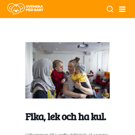
Fika, lek och ha kul.
Välkommen till Lundby bibliotek. Vi sjunger,