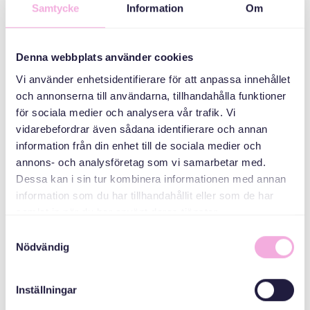
Föräldraträffar
Samtycke
Information
Om
ARRANGÖR
Denna webbplats använder cookies
Vi använder enhetsidentifierare för att anpassa innehållet
och annonserna till användarna, tillhandahålla funktioner
för sociala medier och analysera vår trafik. Vi
vidarebefordrar även sådana identifierare och annan
information från din enhet till de sociala medier och
annons- och analysföretag som vi samarbetar med.
Dessa kan i sin tur kombinera informationen med annan
Svenska med baby
information som du har tillhandahållit eller som de har
E-post
samlat in när du har använt deras tjänster.
bokningen@svenskamedbaby.se
Samtyckesval
Nödvändig
MEDARRANGÖRER
Inställningar