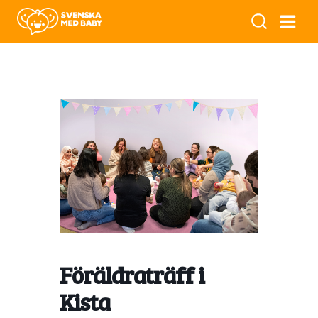
Föräldraträff i
Kista