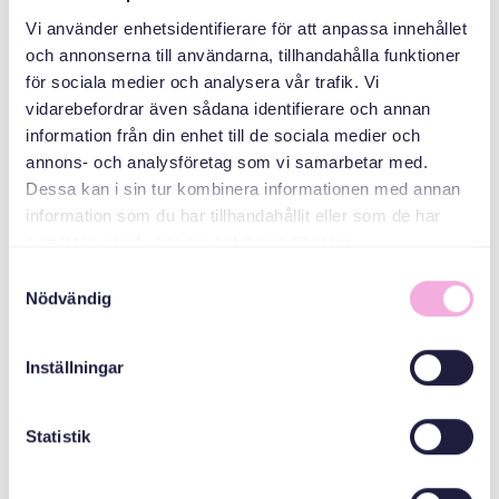
KATEGORIER
Vi använder enhetsidentifierare för att anpassa innehållet
och annonserna till användarna, tillhandahålla funktioner
Föräldraträffar
för sociala medier och analysera vår trafik. Vi
vidarebefordrar även sådana identifierare och annan
information från din enhet till de sociala medier och
ARRANGÖR
annons- och analysföretag som vi samarbetar med.
Dessa kan i sin tur kombinera informationen med annan
information som du har tillhandahållit eller som de har
samlat in när du har använt deras tjänster.
Samtyckesval
Nödvändig
Inställningar
Svenska med baby
E-post
bokningen@svenskamedbaby.se
Statistik