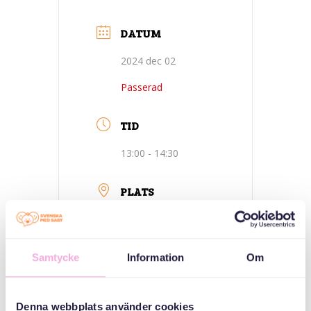
DATUM
2024 dec 02
Passerad
TID
13:00 - 14:30
PLATS
Kista- Stockholm-
Öppna förskola
Samtycke
Information
Om
Kista Kyrka
Kista torg 2
Denna webbplats använder cookies