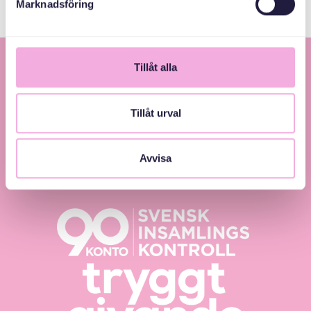
Marknadsföring
Tillåt alla
Tillåt urval
Avvisa
Svenska med baby – Föräldraträffar för jämlikhet
och inkludering.