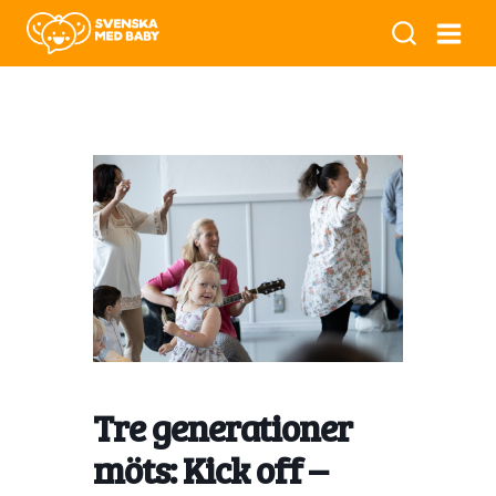
Tre generationer
möts: Kick off –