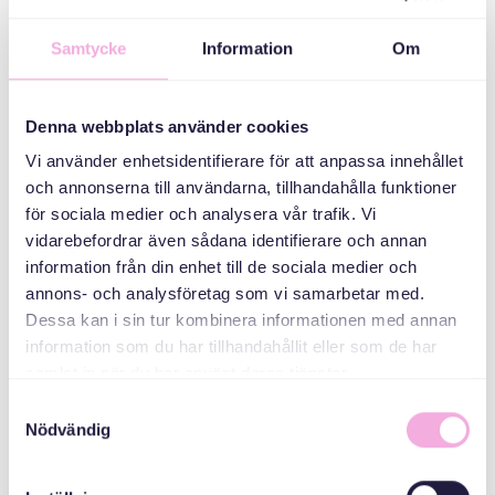
Samtycke
Information
Om
ARRANGÖR
Denna webbplats använder cookies
Vi använder enhetsidentifierare för att anpassa innehållet
och annonserna till användarna, tillhandahålla funktioner
för sociala medier och analysera vår trafik. Vi
vidarebefordrar även sådana identifierare och annan
information från din enhet till de sociala medier och
Svenska med baby
annons- och analysföretag som vi samarbetar med.
E-post
Dessa kan i sin tur kombinera informationen med annan
bokningen@svenskamedbaby.se
information som du har tillhandahållit eller som de har
samlat in när du har använt deras tjänster.
Samtyckesval
Nödvändig
MEDARRANGÖRER