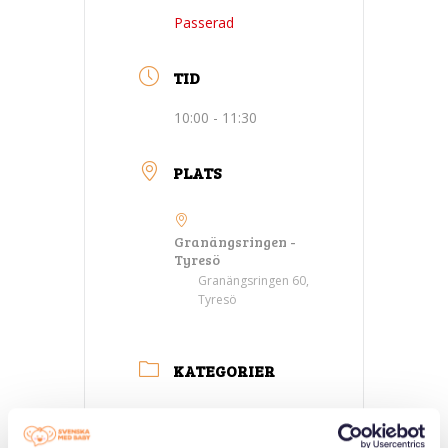
Passerad
TID
10:00 - 11:30
PLATS
Granängsringen -
Tyresö
Granängsringen 60,
Tyresö
KATEGORIER
Tre generationer
möts