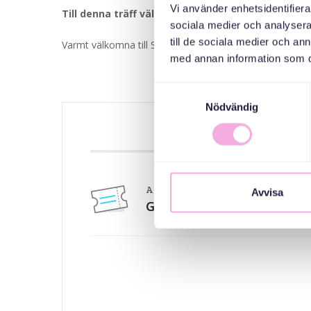
Vi använder enhetsidentifierar
Till denna träff välkomnar vi småbarnsfamiljer me
sociala medier och analysera 
till de sociala medier och a
Varmt välkomna till Svenska med baby och Nydala öppn
med annan information som du 
Samtyckesval
Nödvändig
ANMÄLAN 
Anmälan till Tre generationer möt
Avvisa
Gratis