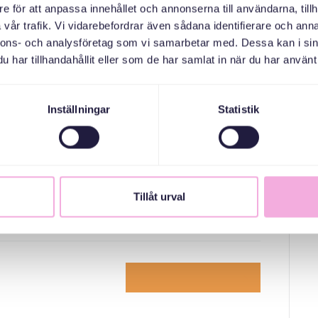
e för att anpassa innehållet och annonserna till användarna, tillh
d barn upp till 2 år (även äldre syskon) och seniorer.
vår trafik. Vi vidarebefordrar även sådana identifierare och anna
nnons- och analysföretag som vi samarbetar med. Dessa kan i sin
a förskola!
har tillhandahållit eller som de har samlat in när du har använt 
Inställningar
Statistik
TILL AKTIVITET
s
Tillåt urval
Till anmälan