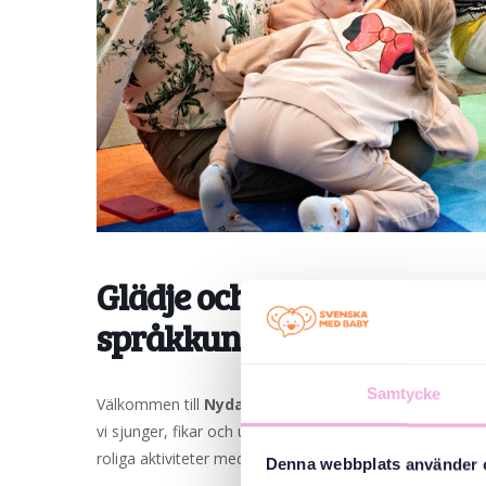
Glädje och gemenskap i Ny
språkkunskaper
Samtycke
Välkommen till
Nydala öppna förskolan
för en mysig 
vi sjunger, fikar och umgås tillsammans. Kom och dela 
roliga aktiviteter med barnen samtidigt som vi övar sve
Denna webbplats använder 