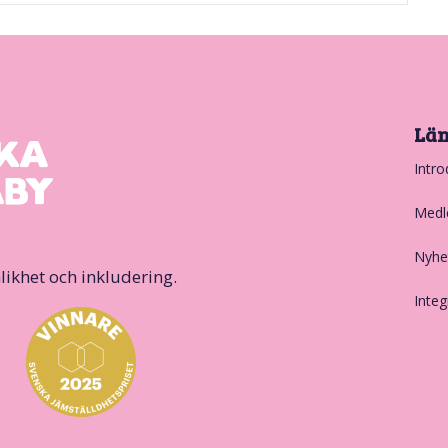
Lä
Intro
Medl
Nyhe
likhet och inkludering.
Integ