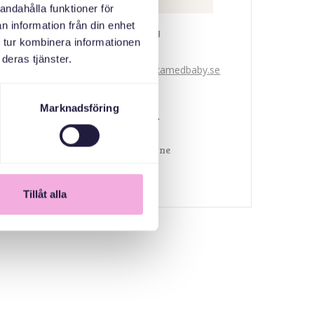
andahålla funktioner för
n information från din enhet
Svenska med baby
 tur kombinera informationen
E-post
deras tjänster.
bokningen@svenskamedbaby.se
Marknadsföring
MEDARRANGÖRER
Länsstyrelsen Skåne
Tillåt alla