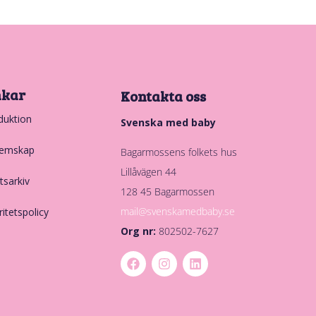
nkar
Kontakta oss
duktion
Svenska med baby
emskap
Bagarmossens folkets hus
Lillåvägen 44
tsarkiv
128 45 Bagarmossen
mail@svenskamedbaby.se
ritetspolicy
Org nr:
802502-7627