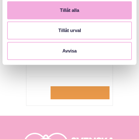
Välj datum
*
Tillåt alla
Tillåt urval
Anmälan till Tre
Avvisa
generationer möts
Gratis
Till anmälan