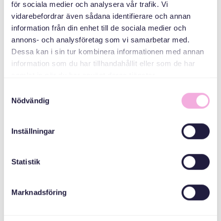
för sociala medier och analysera vår trafik. Vi
Svenska med baby
vidarebefordrar även sådana identifierare och annan
E-post
information från din enhet till de sociala medier och
bokningen@svenskamedbaby.se
annons- och analysföretag som vi samarbetar med.
Dessa kan i sin tur kombinera informationen med annan
information som du har tillhandahållit eller som de har
samlat in när du har använt deras tjänster.
MEDARRANGÖRER
Samtyckesval
Nödvändig
Länsstyrelsen
Skåne
Inställningar
Statistik
ANMÄLAN TILL AKTIVITET
Marknadsföring