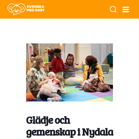
Glädje och
gemenskap i Nydala