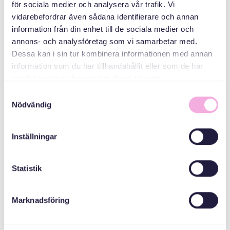
för sociala medier och analysera vår trafik. Vi
Svenska med baby
vidarebefordrar även sådana identifierare och annan
E-post
information från din enhet till de sociala medier och
bokningen@svenskamedbaby.se
annons- och analysföretag som vi samarbetar med.
Dessa kan i sin tur kombinera informationen med annan
information som du har tillhandahållit eller som de har
samlat in när du har använt deras tjänster.
MEDARRANGÖRER
Samtyckesval
Nödvändig
Länsstyrelsen
Skåne
Inställningar
Statistik
ANMÄLAN TILL AKTIVITET
Marknadsföring