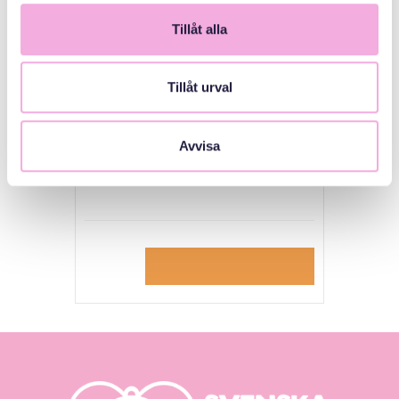
Välj datum
*
Tillåt alla
Tillåt urval
Anmälan till Tre
Avvisa
generationer möts
Gratis
Till anmälan