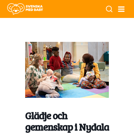
Glädje och
gemenskap i Nydala