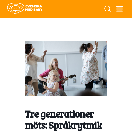
Tre generationer
möts: Språkrytmik