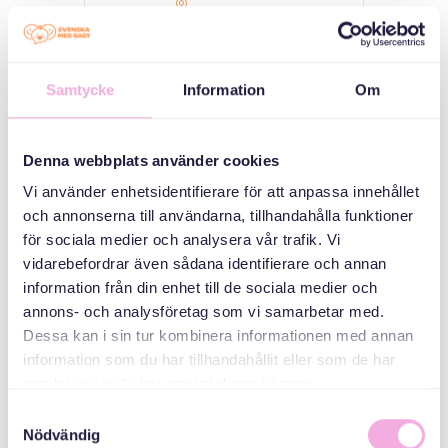
Tensta- Stockholm
Öppna förskolan
Opalen, Tensta allé
18
Samtycke
Information
Om
KATEGORIER
Denna webbplats använder cookies
Vi använder enhetsidentifierare för att anpassa innehållet
Tre generationer
och annonserna till användarna, tillhandahålla funktioner
möts
för sociala medier och analysera vår trafik. Vi
vidarebefordrar även sådana identifierare och annan
ARRANGÖR
information från din enhet till de sociala medier och
annons- och analysföretag som vi samarbetar med.
Dessa kan i sin tur kombinera informationen med annan
information som du har tillhandahållit eller som de har
samlat in när du har använt deras tjänster.
Samtyckesval
Nödvändig