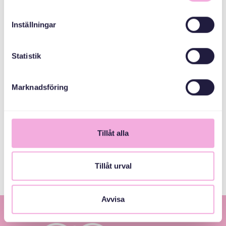
Svenska med baby
Inställningar
E-post
bokningen@svenskamedbaby.se
Statistik
Marknadsföring
MEDARRANGÖRER
Allmänna
Tillåt alla
arvsfonden
Tillåt urval
Avvisa