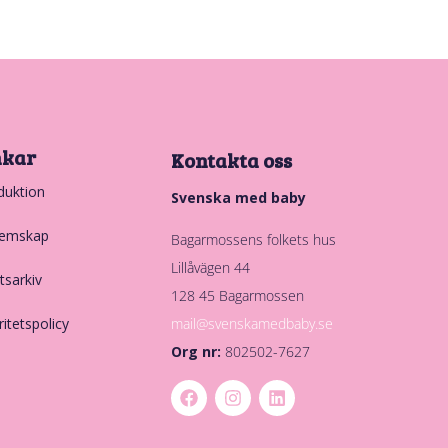
nkar
Kontakta oss
duktion
Svenska med baby
emskap
Bagarmossens folkets hus
Lillåvägen 44
tsarkiv
128 45 Bagarmossen
mail@svenskamedbaby.se
ritetspolicy
Org nr:
802502-7627