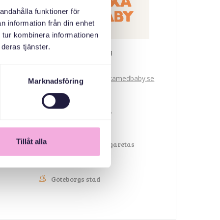
andahålla funktioner för
n information från din enhet
 tur kombinera informationen
deras tjänster.
Svenska med baby
E-post
bokningen@svenskamedbaby.se
Marknadsföring
MEDARRANGÖRER
Tillåt alla
Kronprinsessan Margaretas
Minnesfond
Göteborgs stad