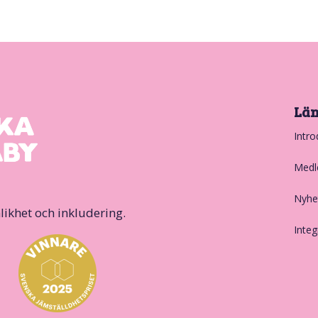
Lä
Intro
Medl
Nyhe
likhet och inkludering.
Integ