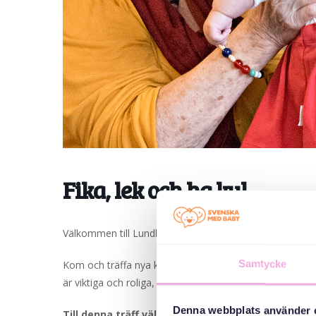
Fika, lek och ha kul.
Välkommen till Lundby bibliotek. Vi sjunger, läser, fikar 
Kom och träffa nya kompisar, kanske någon från ett a
Samtycke
är viktiga och roliga, både för stora och små.
Denna webbplats använder 
Till denna träff välkomnar vi småbarnsfamiljer me