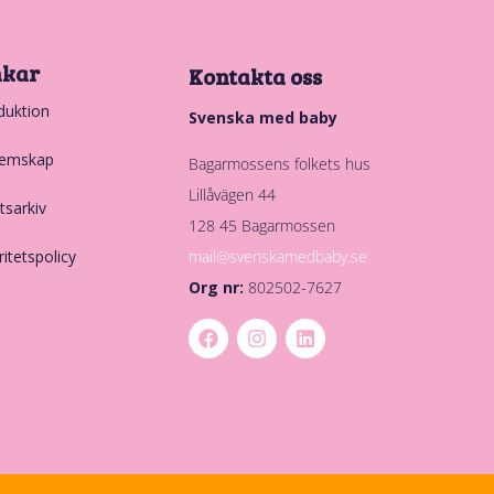
nkar
Kontakta oss
duktion
Svenska med baby
emskap
Bagarmossens folkets hus
Lillåvägen 44
tsarkiv
128 45 Bagarmossen
mail@svenskamedbaby.se
ritetspolicy
Org nr:
802502-7627