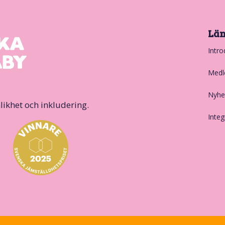
Lä
Intro
Medl
Nyhe
likhet och inkludering.
Integ