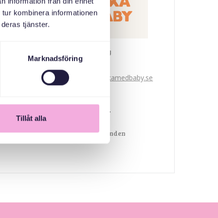
n information från din enhet
 tur kombinera informationen
deras tjänster.
Svenska med baby
Marknadsföring
E-post
bokningen@svenskamedbaby.se
MEDARRANGÖRER
Tillåt alla
Allmänna arvsfonden