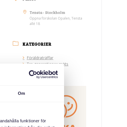
Tensta- Stockholm
Öppna förskolan Opalen, Tensta
allé 18
KATEGORIER
Föräldraträffar
Tre generationer möts
ARRANGÖR
Om
andahålla funktioner för