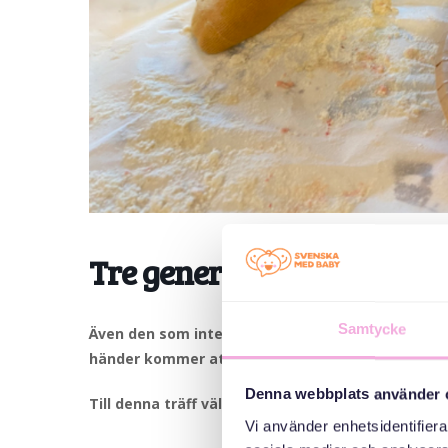
Tre generationer möts: H
Samtycke
Även den som inte är det minsta konstnärlig kan
händer kommer att ta plats på våra konstverk. Vi f
Denna webbplats använder 
Till denna träff välkomnar vi småbarnsfamiljer me
Vi använder enhetsidentifierar